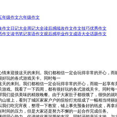
五年级作文
六年级作文
象作文
日记大全
周记大全
读后感
续改作文
作文技巧
优秀作文
话作文
读书笔记
英语作文
观后感
毕业作文
成语大全
话题作文
心情来迎接这天的来到。我们都相信一定会玩得非常的开心，而能
很好玩的各式游戏关卡。同时每一
这天的来到。我们都相信一定会玩得非常的开心，而能一起享有
关游戏。我看了一下四周，都有很好玩的各式游戏关卡。同时每一
帮我们提供美味的精致晚餐。由于大家肚子都很饿了，很快的就
的山坡上，看到了城区家家户户的缤纷灯光组成了一幅相当绮丽
以我们吃完宵夜，整理一下教室，铺上事先预备好的纸皮，再拿
有时间的压力，但是大家还是努力不懈的一起合作完成任务。
懂得同心协力，促进彼此更深厚的友谊。同时还能亲近大地，与