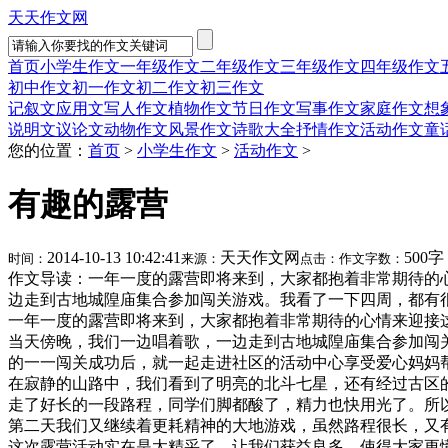
天天作文网
首页
小学生作文
一年级作文
二年级作文
三年级作文
四年级作文
初中作文
初一作文
初二作文
初三作文
记叙文
应用文
写人作文
植物作文
节日作文
写事作文
家庭作文
想
说明文
议论文
动物作文
风景作文
诗歌大全
抒情作文
活动作文
童
您的位置：
首页
>
小学生作文
>
活动作文
>
有趣的露营
2014-10-13 10:42:41
天天作文网
500字
时间：
来源：
点击：
作文字数：
作文导读：一年一度的露营即将来到，大家都抱着非常期待的
边走到古地城隍庙集合参加闯关游戏。我看了一下四周，都有
一年一度的露营即将来到，大家都抱着非常期待的心情来迎接
当天傍晚，我们一边唱着歌，一边走到古地城隍庙集合参加闯
的一一闯关成功后，就一起走进社区的活动中心享受爱心妈妈
在寂静的山路中，我们看到了明亮的北斗七星，还有经过古区
走了好长的一段路程，同学们脚都酸了，精力也快用光了。所
第二天我们又继续着更耗精神的大地游戏，虽然路程很长，又
这次露营活动实在是太精采了，让我们获益良多，使得大家更